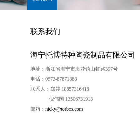
定制化产品
氮化硅结构件
联系我们
汽车应用
海宁托博特种陶瓷制品有限公司
新能源汽车加热
地址：浙江省海宁市袁花镇山虹路397号
汽车驻车加热器
汽车尾气后处理
电话：0573-87871888
联系人：郑婷 18857316416
倪伟国 13506731918
浏览更多 →
邮箱：
nicky@torbos.com