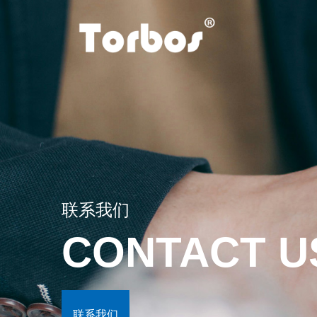
氮化硅陶瓷点火系列
氮化硅陶
汽车应用系列
氮化硅陶瓷点火
氨化硅陶瓷液体加热系列
800℃-1200
方式点燃燃料。
联系我们
异形体加热系列
域，保护接线端
CONTACT U
封装，能够有效
氮化硅基板
浏览更多 →
柴油发动机预热塞
联系我们