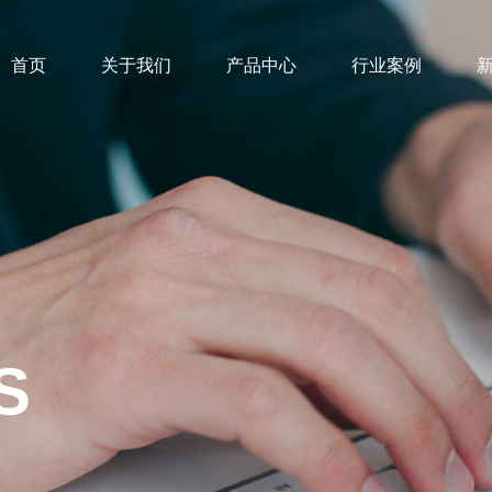
首页
关于我们
产品中心
行业案例
新能源
瓷点火系列
驻车加
器可以在几十秒内升温至
℃，通过直接传热或鼓风传热的
点火器上设置温度缓冲区
设备及
不被损坏。电线接头处绝缘
S
防止导电灰渣引起的短路。