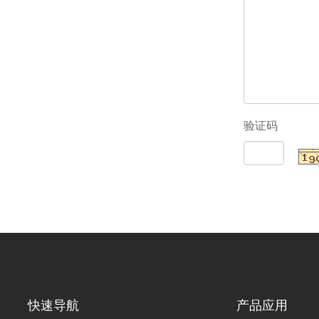
瓷液体加热系列
热元件是将合金电热丝封装
验证码
陶瓷中，氮化硅陶瓷作为传
质。外形通常为厚度4mm的
快速导航
产品应用