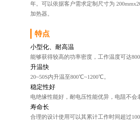
年。可以依据客户需求定制尺寸为 200mmx2
加热器。
氮化硅陶
特点
小型化、耐高温
氮化硅陶瓷电加
能够获得较高的功率密度，工作温度可达800℃
在致密的氮化硅
升温快
热介质和绝缘介
长方形。
20~50S内升温至800℃~1200℃。
稳定性好
浏览更多 →
电绝缘性能好，耐电压性能优异，电阻不会
寿命长
合理的设计使用可以其累计工作时间超过100