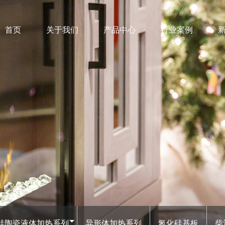
首页
关于我们
产品中心
行业案例
新能源
瓷点火系列
驻车加
器可以在几十秒内升温至
℃，通过直接传热或鼓风传热的
点火器上设置温度缓冲区
设备及
不被损坏。电线接头处绝缘
防止导电灰渣引起的短路。
硅陶瓷液体加热系列
异形体加热系列
氮化硅基板
柴