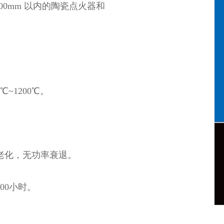
00mm 以内的陶瓷点火器和
瓷液体加热系列
热元件是将合金电热丝封装
~1200℃。
陶瓷中，氮化硅陶瓷作为传
质。外形通常为厚度4mm的
老化，无功率衰退。
00小时。