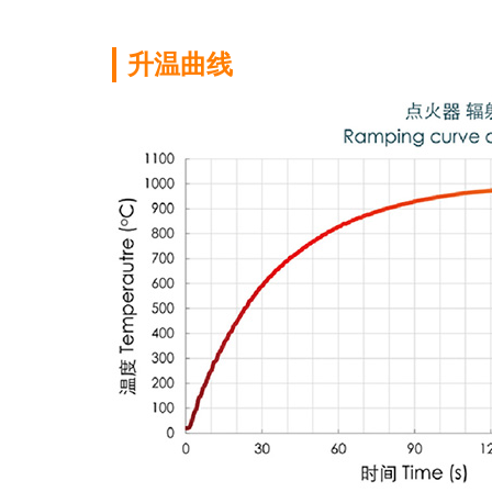
氮化硅基
升温曲线
氮化硅（Si3N
料，具有极高的
压氮化硅，是世
浏览更多 →
柴油发动