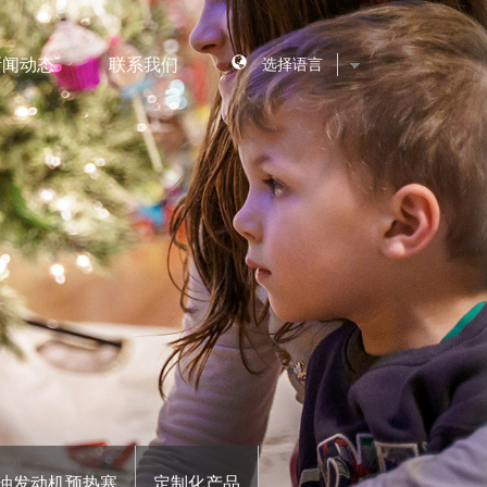
新闻动态
联系我们
汽车
汽车尾气处理
热
壁炉及生物质锅炉点
火
模具加热
其他液体加热
油发动机预热塞
定制化产品