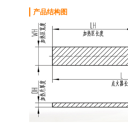
产品结构图
异形体加
氮化硅陶瓷是一
料。氮化硅的强
硅，是世界上最
浏览更多 →