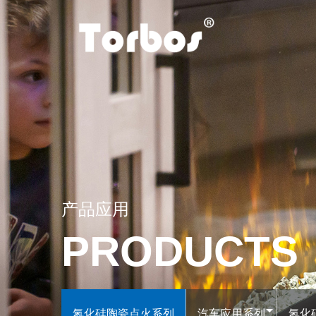
氮化硅陶瓷点火系列
氮化硅陶
汽车应用系列
氮化硅陶瓷点火
氨化硅陶瓷液体加热系列
800℃-1200
方式点燃燃料。
产品应用
异形体加热系列
域，保护接线端
PRODUCTS
封装，能够有效
氮化硅基板
浏览更多 →
柴油发动机预热塞
氮化硅陶瓷点火系列
汽车应用系列
氮化