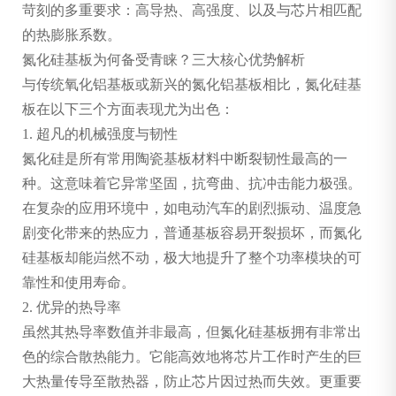
苛刻的多重要求：高导热、高强度、以及与芯片相匹配
的热膨胀系数。
氮化硅基板为何备受青睐？三大核心优势解析
与传统氧化铝基板或新兴的氮化铝基板相比，氮化硅基
板在以下三个方面表现尤为出色：
1. 超凡的机械强度与韧性
氮化硅是所有常用陶瓷基板材料中断裂韧性最高的一
种。这意味着它异常坚固，抗弯曲、抗冲击能力极强。
在复杂的应用环境中，如电动汽车的剧烈振动、温度急
剧变化带来的热应力，普通基板容易开裂损坏，而氮化
硅基板却能岿然不动，极大地提升了整个功率模块的可
靠性和使用寿命。
2. 优异的热导率
虽然其热导率数值并非最高，但氮化硅基板拥有非常出
色的综合散热能力。它能高效地将芯片工作时产生的巨
大热量传导至散热器，防止芯片因过热而失效。更重要