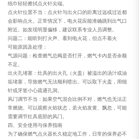
纸巾轻轻擦拭点火针尖端。
点火针位置不当：点火针与出火口的距离过远或过近都
会影响点火。正常情况下，电火花应能准确跳到出气口
附近。如发现明显偏移，建议联系专业人员调整。
问题二：能听到打火声、看到电火花，但点不着火
可能原因及处理：
气源问题：检查燃气总阀是否打开，燃气卡内是否余额
不足。
出火孔堵塞：灶具的出火孔（火盖）被溢出的汤汁或油
垢堵塞，导致燃气无法顺利喷出。可以取下火盖，用细
针或牙签小心疏通孔洞。
风门调节不当：如果空气混合比例不对，燃气也无法正
常燃烧。可以观察火焰状态，若火焰发黄、飘忽，可能
需要调节灶具底部的风门。
四、安全使用与保养指南
为了确保燃气点火器长久稳定地工作，日常的保养必不